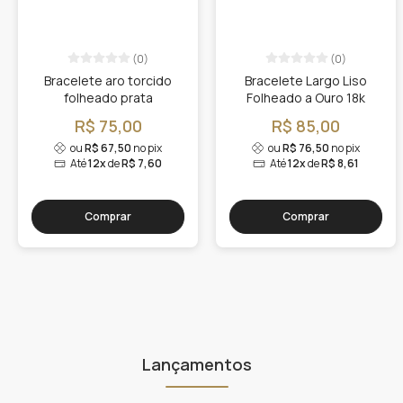
(0)
(0)
Bracelete aro torcido
Bracelete Largo Liso
folheado prata
Folheado a Ouro 18k
R$ 75,00
R$ 85,00
ou
R$ 67,50
no pix
ou
R$ 76,50
no pix
Até
12x
de
R$ 7,60
Até
12x
de
R$ 8,61
Comprar
Comprar
Lançamentos