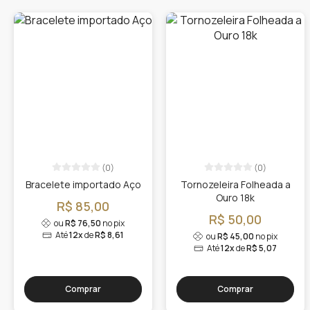
(0)
(0)
Bracelete importado Aço
Tornozeleira Folheada a
Ouro 18k
R$ 85,00
R$ 50,00
ou
R$ 76,50
no pix
Até
12x
de
R$ 8,61
ou
R$ 45,00
no pix
Até
12x
de
R$ 5,07
Comprar
Comprar