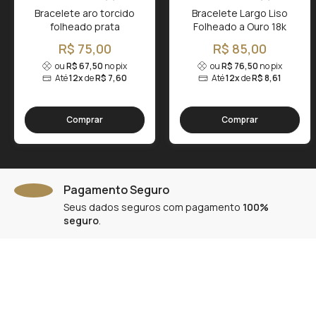
Bracelete aro torcido
Bracelete Largo Liso
folheado prata
Folheado a Ouro 18k
R$ 75,00
R$ 85,00
ou
R$ 67,50
no pix
ou
R$ 76,50
no pix
Até
12x
de
R$ 7,60
Até
12x
de
R$ 8,61
Comprar
Comprar
Pagamento Seguro
Seus dados seguros com pagamento
100%
seguro
.