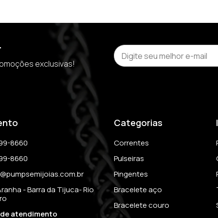
r
romoções exclusivas!
ento
Categorias
399-8660
Correntes
399-8660
Pulseiras
@pumpsemijoias.com.br
Pingentes
Aranha - Barra da Tijuca- Rio 
Bracelete aço
ro
Bracelete couro
 de atendimento