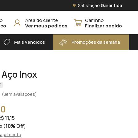
Satisfação
Garantida
to
Área do cliente
Carrinho
sco
Ver meus pedidos
Finalizar pedido
Mais vendidos
Promoções da semana
 Aço Inox
7
(Sem avaliações)
00
$ 11,15
ix
(
10% Off
)
pagamento