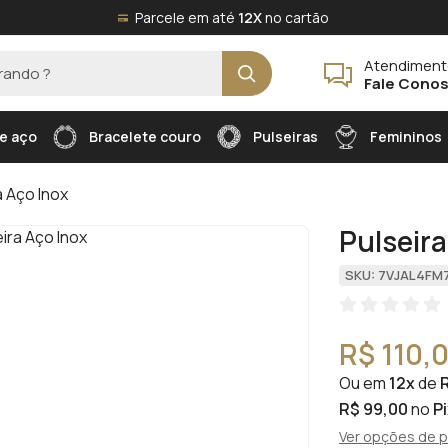
Parcele em até
12X
no cartão
Atendimen
Fale Cono
e aço
Bracelete couro
Pulseiras
Femininos
a Aço Inox
Pulseira
SKU: 7VJAL4FM
R$ 110,
Ou em
12x
de
R
R$ 99,00
no
P
Ver opções de 