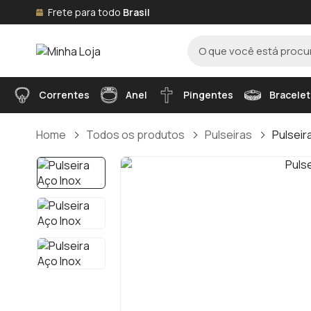
Frete para todo
Brasil
Correntes
Anel
Pingentes
Bracelet
Home
Todos os produtos
Pulseiras
Pulseir