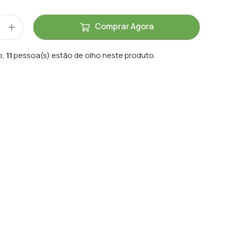
Comprar Agora
o,
11
pessoa(s) estão de olho neste produto.