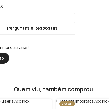
OS
Perguntas e Respostas
imeiro a avaliar!
to
Quem viu, também comprou
47% OFF