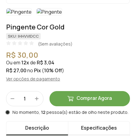
Pingente Cor Gold
SKU: IHHVVIDCC
(Sem avaliações)
R$ 30,00
Ou em
12x
de
R$ 3,04
R$ 27,00
no
Pix
(
10% Off
)
Ver opções de pagamento
Comprar Agora
No momento,
12
pessoa(s) estão de olho neste produto.
Descrição
Especificações