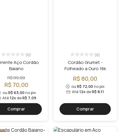
(0)
(0)
rrente Aço Cordão
Cordão Grumet -
Baiano
Folheado a Ouro 18k
R$ 99,00
R$ 80,00
R$ 70,00
ou
R$ 72,00
no pix
Até
12x
de
R$ 8,11
ou
R$ 63,00
no pix
Até
12x
de
R$ 7,09
Comprar
Comprar