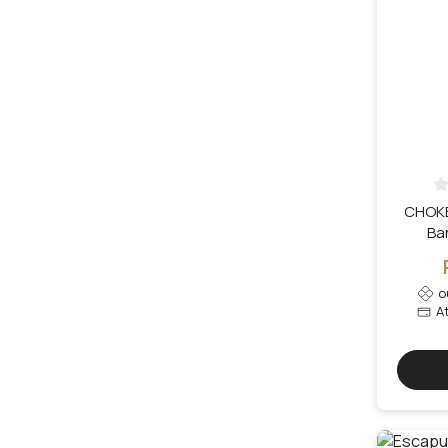
CHOKE
Ba
o
A