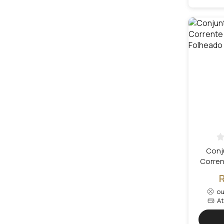
Conj
Corrent
Folh
o
A