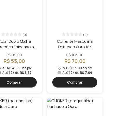
(0)
(0)
olar Duplo Malha
Corrente Masculina
rações Folheado a
Folheado Ouro 18K
Ouro 18k
R$ 99,00
R$ 105,00
R$ 55,00
R$ 70,00
ou
R$ 49,50
no pix
ou
R$ 63,00
no pix
Até
12x
de
R$ 5,57
Até
12x
de
R$ 7,09
Comprar
Comprar