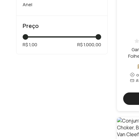
Anel
Brincos
Preço
Femininos
Tornozeleira
R$ 1,00
R$ 1.000,00
Garg
Folh
A