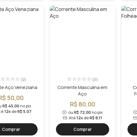
(0)
(0)
te Aço Veneziana
Corrente Masculina em
C
Aço
F
R$ 50,00
R$ 80,00
u
R$ 45,00
no pix
té
12x
de
R$ 5,07
ou
R$ 72,00
no pix
Até
12x
de
R$ 8,11
Comprar
Comprar