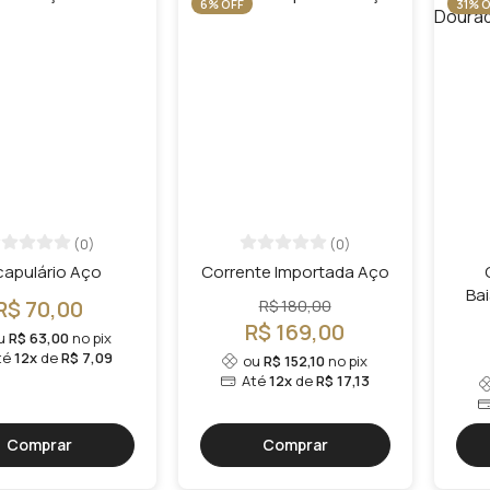
6% OFF
31% O
(0)
(0)
capulário Aço
Corrente Importada Aço
Ba
R$ 70,00
R$ 180,00
R$ 169,00
u
R$ 63,00
no pix
té
12x
de
R$ 7,09
ou
R$ 152,10
no pix
Até
12x
de
R$ 17,13
Comprar
Comprar