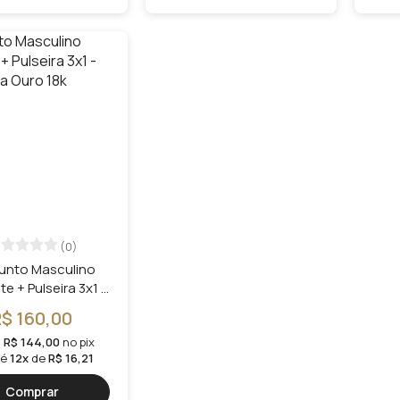
(0)
unto Masculino
e + Pulseira 3x1 -
eado a Ouro 18k
R$ 160,00
u
R$ 144,00
no pix
té
12x
de
R$ 16,21
Comprar