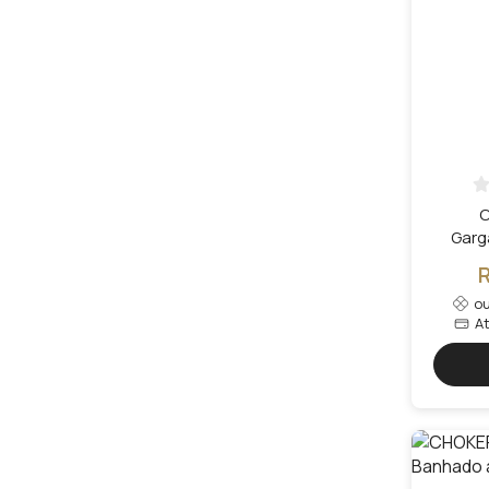
C
Garg
Brinc
Cleef
o
A