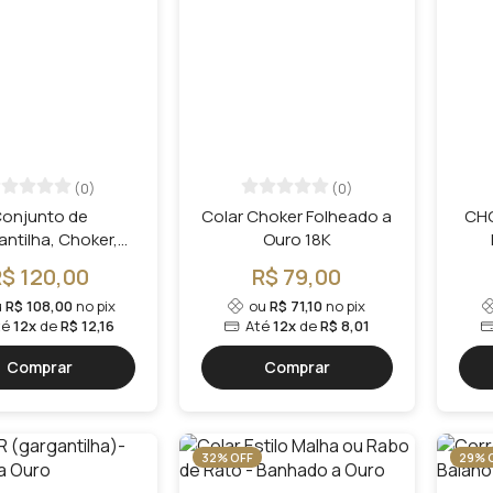
(0)
(0)
onjunto de
Colar Choker Folheado a
CHO
antilha, Choker,
Ouro 18K
o e Pulseira -Van
R$ 120,00
R$ 79,00
s- Folheado 18k
u
R$ 108,00
no pix
ou
R$ 71,10
no pix
té
12x
de
R$ 12,16
Até
12x
de
R$ 8,01
Comprar
Comprar
32% OFF
29% 