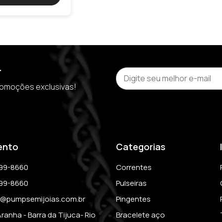
r
romoções exclusivas!
ento
Categorias
399-8660
Correntes
399-8660
Pulseiras
@pumpsemijoias.com.br
Pingentes
Aranha - Barra da Tijuca- Rio 
Bracelete aço