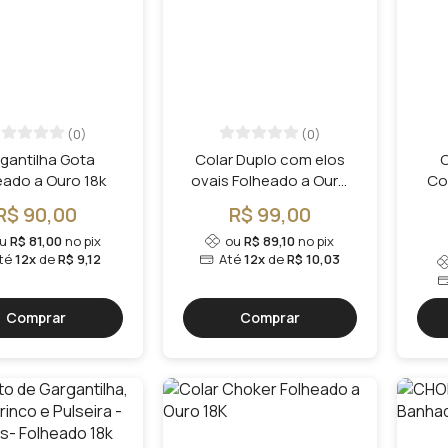
(0)
(0)
antilha Gota
Colar Duplo com elos
C
eado a Ouro 18k
ovais Folheado a Ouro
Co
18k
R$ 90,00
R$ 99,00
ou
R$ 81,00
no pix
ou
R$ 89,10
no pix
té
12x
de
R$ 9,12
Até
12x
de
R$ 10,03
Comprar
Comprar