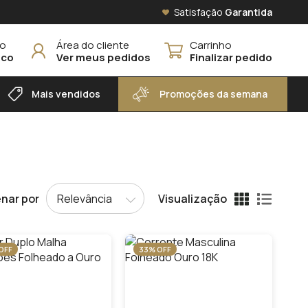
Satisfação
Garantida
to
Área do cliente
Carrinho
sco
Ver meus pedidos
Finalizar pedido
Mais vendidos
Promoções da semana
nar por
Visualização
OFF
33% OFF