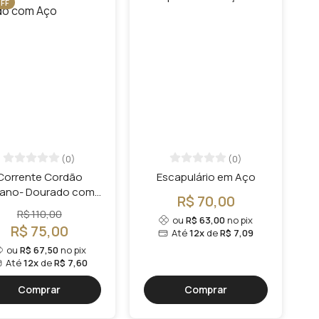
FF
(0)
(0)
Corrente Cordão
Escapulário em Aço
iano- Dourado com
R$ 70,00
Aço
R$ 110,00
ou
R$ 63,00
no pix
R$ 75,00
Até
12x
de
R$ 7,09
ou
R$ 67,50
no pix
Até
12x
de
R$ 7,60
Comprar
Comprar