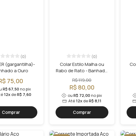
(0)
(0)
R (gargantilha)-
Colar Estilo Malha ou
Co
nhado a Ouro
Rabo de Rato - Banhado
a Ouro
R$ 75,00
R$ 119,00
R$ 80,00
u
R$ 67,50
no pix
té
12x
de
R$ 7,60
ou
R$ 72,00
no pix
Até
12x
de
R$ 8,11
Comprar
Comprar