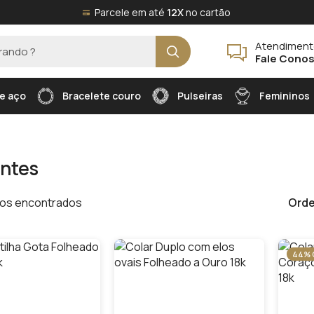
Parcele em até
12X
no cartão
Atendimen
Fale Cono
e aço
Bracelete couro
Pulseiras
Femininos
ntes
os encontrados
Orde
44% 