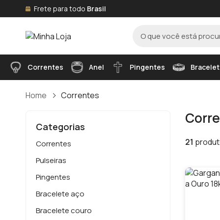
Frete para todo
Brasil
Correntes
Anel
Pingentes
Bracelet
Home
Correntes
Corre
Categorias
21
produt
Correntes
Pulseiras
Pingentes
Bracelete aço
Bracelete couro