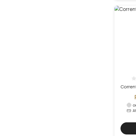
Corren
o
A