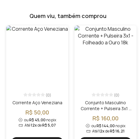
Quem viu, também comprou
(0)
(0)
Corrente Aço Veneziana
Conjunto Masculino
Corrente + Pulseira 3x1 -
R$ 50,00
Folheado a Ouro 18k
R$ 160,00
ou
R$ 45,00
no pix
Até
12x
de
R$ 5,07
ou
R$ 144,00
no pix
Até
12x
de
R$ 16,21