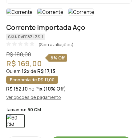
Corrente Importada Aço
SKU: PVFE8ZLZS:1
(Sem avaliações)
R$ 180,00
6% Off
R$ 169,00
Ou em
12x
de
R$ 17,13
Economia de R$ 11,00
R$ 152,10
no
Pix
(
10% Off
)
Ver opções de pagamento
tamanho:
60 CM