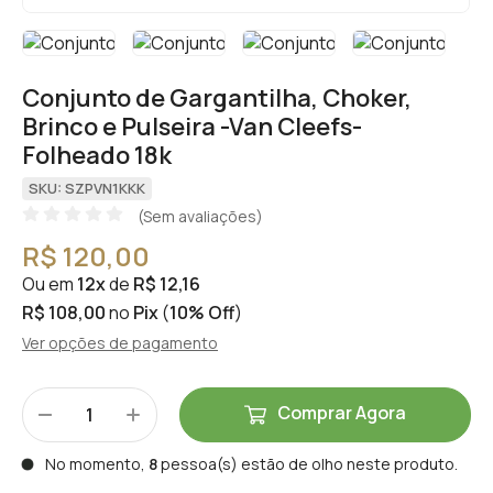
Conjunto de Gargantilha, Choker,
Brinco e Pulseira -Van Cleefs-
Folheado 18k
SKU: SZPVN1KKK
(Sem avaliações)
R$ 120,00
Ou em
12x
de
R$ 12,16
R$ 108,00
no
Pix
(
10% Off
)
Ver opções de pagamento
Comprar Agora
No momento,
8
pessoa(s) estão de olho neste produto.