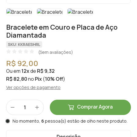
Bracelete em Couro e Placa de Aço
Diamantada
SKU: KKRAESHRL
(Sem avaliações)
R$ 92,00
Ou em
12x
de
R$ 9,32
R$ 82,80
no
Pix
(
10% Off
)
Ver opções de pagamento
Comprar Agora
No momento,
6
pessoa(s) estão de olho neste produto.
Descrição