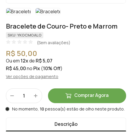
Bracelete de Couro- Preto e Marrom
SKU: YKOCMOALO
(Sem avaliações)
R$ 50,00
Ou em
12x
de
R$ 5,07
R$ 45,00
no
Pix
(
10% Off
)
Ver opções de pagamento
Comprar Agora
No momento,
10
pessoa(s) estão de olho neste produto.
Descrição